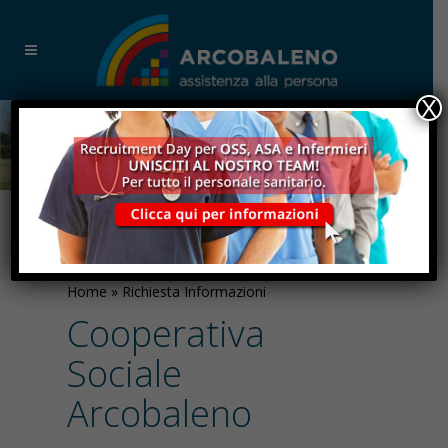
X
RICHIESTA INFORMAZIONI
Home
»
Richiesta Informazioni
Cooperativa
Sociale
Arcobaleno